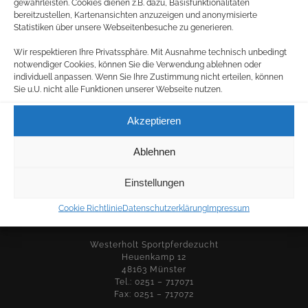
gewährleisten. Cookies dienen z.B. dazu, Basisfunktionalitäten
bereitzustellen, Kartenansichten anzuzeigen und anonymisierte
Statistiken über unsere Webseitenbesuche zu generieren.
Wir respektieren Ihre Privatssphäre. Mit Ausnahme technisch unbedingt
notwendiger Cookies, können Sie die Verwendung ablehnen oder
individuell anpassen. Wenn Sie Ihre Zustimmung nicht erteilen, können
Sie u.U. nicht alle Funktionen unserer Webseite nutzen.
BETRIEB:
Westerholt Sportpferdezucht
Akzeptieren
Kappenberger Damm 320
48163 Münster
Tel.: 0251 – 97427590
Ablehnen
Fax: 0251 – 97427591
info@westerholt-sportpferde.de
Einstellungen
Cookie Richtlinie
Datenschutzerklärung
Impressum
VERWALTUNG (POST- U. RECHNUNGSANSCHRIFT):
Westerholt Sportpferdezucht
Heuenkamp 12
48163 Münster
Tel.: 0251 – 717071
Fax: 0251 – 717072