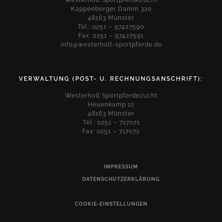
Westerholt Sportpferdezucht
Kappenberger Damm 320
48163 Münster
Tel.: 0251 – 97427590
Fax: 0251 – 97427591
info@westerholt-sportpferde.de
VERWALTUNG (POST- U. RECHNUNGSANSCHRIFT):
Westerholt Sportpferdezucht
Heuenkamp 12
48163 Münster
Tel.: 0251 – 717071
Fax: 0251 – 717072
IMPRESSUM
DATENSCHUTZERKLÄRUNG
COOKIE-EINSTELLUNGEN