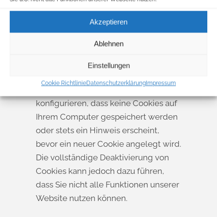
Daten sind für die genannten Zwecke
zur Wahrung unserer berechtigten
Akzeptieren
Interessen sowie der Dritter nach Art.
Ablehnen
6 Abs. 1 S. 1 lit. f DSGVO erforderlich.
Die meisten Browser akzeptieren
Einstellungen
Cookies automatisch. Sie können
Cookie Richtlinie
Datenschutzerklärung
Impressum
Ihren Browser jedoch so
konfigurieren, dass keine Cookies auf
Ihrem Computer gespeichert werden
oder stets ein Hinweis erscheint,
bevor ein neuer Cookie angelegt wird.
Die vollständige Deaktivierung von
Cookies kann jedoch dazu führen,
dass Sie nicht alle Funktionen unserer
Website nutzen können.