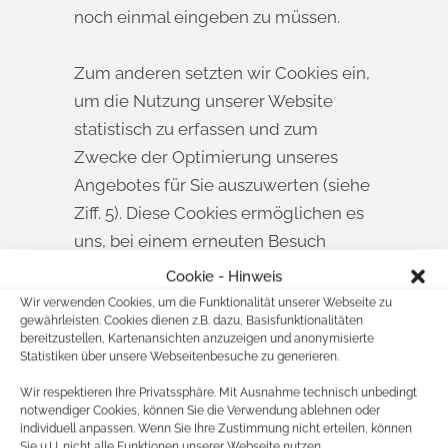
noch einmal eingeben zu müssen.
Zum anderen setzten wir Cookies ein,
um die Nutzung unserer Website
statistisch zu erfassen und zum
Zwecke der Optimierung unseres
Angebotes für Sie auszuwerten (siehe
Ziff. 5). Diese Cookies ermöglichen es
uns, bei einem erneuten Besuch
unserer Seite automatisch zu
Cookie - Hinweis
erkennen, dass Sie bereits bei uns
Wir verwenden Cookies, um die Funktionalität unserer Webseite zu
gewährleisten. Cookies dienen z.B. dazu, Basisfunktionalitäten
waren. Diese Cookies werden nach
bereitzustellen, Kartenansichten anzuzeigen und anonymisierte
einer jeweils definierten Zeit
Statistiken über unsere Webseitenbesuche zu generieren.
automatisch gelöscht.
Wir respektieren Ihre Privatssphäre. Mit Ausnahme technisch unbedingt
notwendiger Cookies, können Sie die Verwendung ablehnen oder
individuell anpassen. Wenn Sie Ihre Zustimmung nicht erteilen, können
Die durch Cookies verarbeiteten
Sie u.U. nicht alle Funktionen unserer Webseite nutzen.