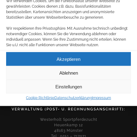
Wir verwenden Cookies, um die Funktionalität unserer Webseite zu
gewährleisten. Cookies dienen z.B. dazu, Basisfunktionalitäten
bereitzustellen, Kartenansichten anzuzeigen und anonymisierte
Statistiken über unsere Webseitenbesuche zu generieren.
Wir respektieren Ihre Privatssphäre. Mit Ausnahme technisch unbedingt
notwendiger Cookies, können Sie die Verwendung ablehnen oder
individuell anpassen. Wenn Sie Ihre Zustimmung nicht erteilen, können
Sie u.U. nicht alle Funktionen unserer Webseite nutzen.
BETRIEB:
Akzeptieren
Westerholt Sportpferdezucht
Kappenberger Damm 320
48163 Münster
Ablehnen
Tel.: 0251 – 97427590
Fax: 0251 – 97427591
Einstellungen
info@westerholt-sportpferde.de
Cookie Richtlinie
Datenschutzerklärung
Impressum
VERWALTUNG (POST- U. RECHNUNGSANSCHRIFT):
Westerholt Sportpferdezucht
Heuenkamp 12
48163 Münster
Tel.: 0251 – 717071